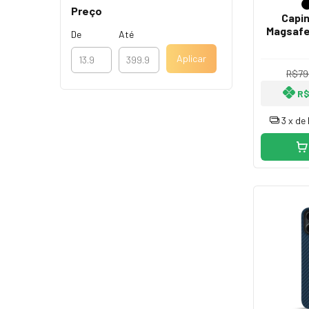
Preço
Capi
Magsafe
De
Até
Aplicar
R$79
R$
3
x de