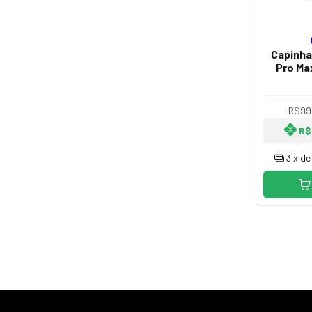
Capinha
Pro Ma
Fib
R$99
R$
3
x d