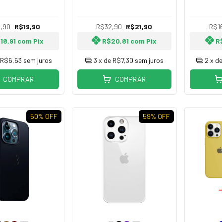
com Pro
veludado
Aveludado com Proteção
Câmera
,90
R$19,90
R$32,90
R$21,90
R$1
18,91
com
Pix
R$20,81
com
Pix
R
R$6,63
sem juros
3
x de
R$7,30
sem juros
2
x d
COMPRAR
COMPRAR
50
% OFF
59
% OFF