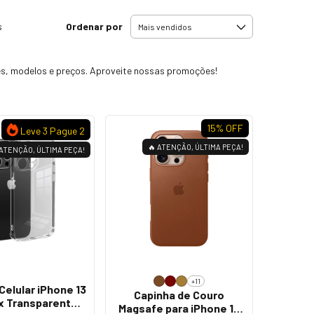
Ordenar por
s
res, modelos e preços. Aproveite nossas promoções!
15
% OFF
Leve 3 Pague 2
🔥 ATENÇÃO, ÚLTIMA PEÇA!
 ATENÇÃO, ÚLTIMA PEÇA!
+11
Celular iPhone 13
Capinha de Couro
x Transparente
Magsafe para iPhone 16