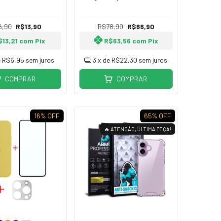
teção na Câmera
Pro Luxo Premium
6,90
R$13,90
R$78,90
R$66,90
$13,21
com
Pix
R$63,56
com
Pix
e
R$6,95
sem juros
3
x de
R$22,30
sem juros
COMPRAR
COMPRAR
16
% OFF
65
% OFF
🔥 ATENÇÃO, ÚLTIMA PEÇA!