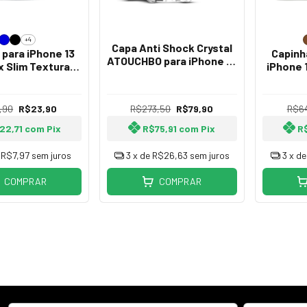
+4
Capa Anti Shock Crystal
 para iPhone 13
Capinh
ATOUCHBO para iPhone 13
x Slim Textura
iPhone 
Pro Max
ra Carbono
Glo
,90
R$23,90
R$273,50
R$79,90
R$6
22,71
com
Pix
R$75,91
com
Pix
R
e
R$7,97
sem juros
3
x de
R$26,63
sem juros
3
x d
COMPRAR
COMPRAR