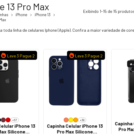
e 13 Pro Max
Exibindo 1-15 de 15 produto
inhas
iPhone
iPhone 13
 Max
 toda linha de celulares Iphone (Apple). Confira a maior variedade de co
Leve 3 Pague 2
Leve 3 Pague 2
🔥
+57
+38
Capinha 
elular iPhone 13
Capinha Celular iPhone 13
Pro Ma
Max Silicone
Pro Max Silicone