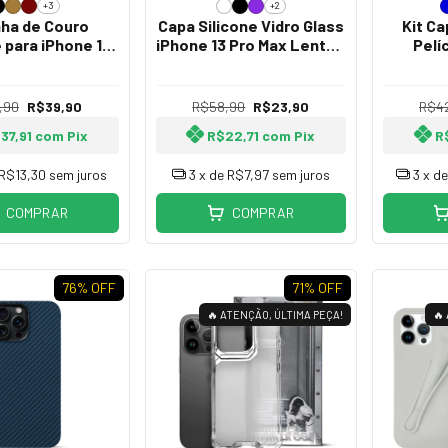
+3
+2
nha de Couro
Capa Silicone Vidro Glass
Kit Ca
 para iPhone 13
iPhone 13 Pro Max Lentes
Pelí
Pro Max
de Safira
Películ
iPho
,90
R$39,90
R$58,90
R$23,90
R$4
37,91
com
Pix
R$22,71
com
Pix
R
R$13,30
sem juros
3
x de
R$7,97
sem juros
3
x d
COMPRAR
COMPRAR
76
% OFF
71
% OFF
🔥 ATENÇÃO, ÚLTIMA PEÇA!
🔥