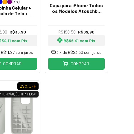
+14
Capa para iPhone Todos
pinha Celular +
os Modelos Atouchbo
cula de Tela +
Armour Anti-Shock
a de Câmera para
Hybrida Acrilico/ TPU
ne 13 Pro Max
King Kong
2,90
R$35,90
R$198,50
R$69,90
$34,11
com
Pix
R$66,41
com
Pix
e
R$11,97
sem juros
3
x de
R$23,30
sem juros
COMPRAR
COMPRAR
29
% OFF
 ATENÇÃO, ÚLTIMA PEÇA!