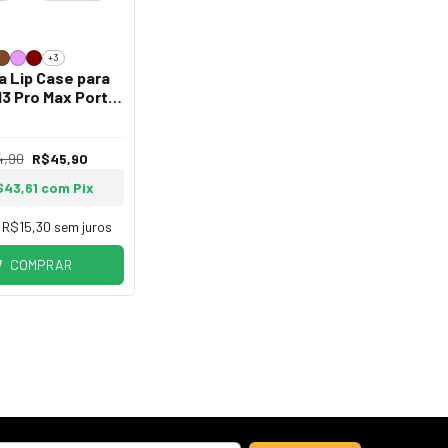
+3
a Lip Case para
13 Pro Max Porta
ss ou Batom
4,90
R$45,90
$43,61
com
Pix
e
R$15,30
sem juros
COMPRAR