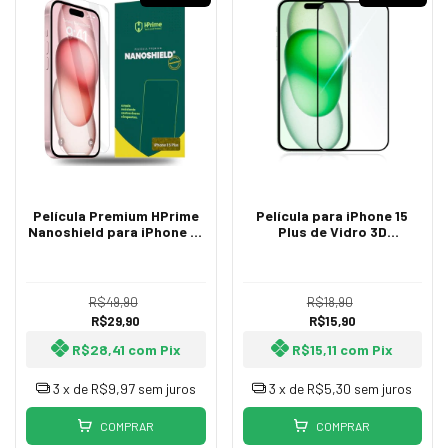
Película Premium HPrime
Película para iPhone 15
Nanoshield para iPhone 15
Plus de Vidro 3D
Plus
Temperado
R$49,90
R$18,90
R$29,90
R$15,90
R$28,41
com
Pix
R$15,11
com
Pix
3
x de
R$9,97
sem juros
3
x de
R$5,30
sem juros
COMPRAR
COMPRAR