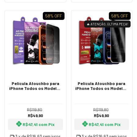
58
% OFF
58
% OFF
🔥 ATENÇÃO, ÚLTIMA PEÇA!
Película Atouchbo para
Película Atouchbo para
iPhone Todos os Modelos
iPhone Todos os Modelos
Nano Fosca Privacidade
Nano Privacidade Flexível
Flexível Zeus Series King
Zeus Series King Kong
Kong
R$119,80
R$119,80
R$49,90
R$49,90
R$47,41
com
Pix
R$47,41
com
Pix
3
x de
R$16,63
sem juros
3
x de
R$16,63
sem juros