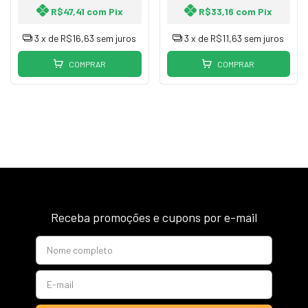
R$47,41
com
Pix
R$33,16
com
Pix
3
x de
R$16,63
sem juros
3
x de
R$11,63
sem juros
COMPRAR
COMPRAR
Receba promoções e cupons por e-mail