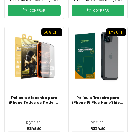
COMPRAR
COMPRAR
58
% OFF
17
% OFF
Pelicula Atouchbo para
Película Traseira para
iPhone Todos os Modelos
iPhone 15 Plus NanoShield
Nano Fosca Flexivel Zeus
Fosca HPrime
Series King Kong
R$119,80
R$41,90
R$49,90
R$34,90