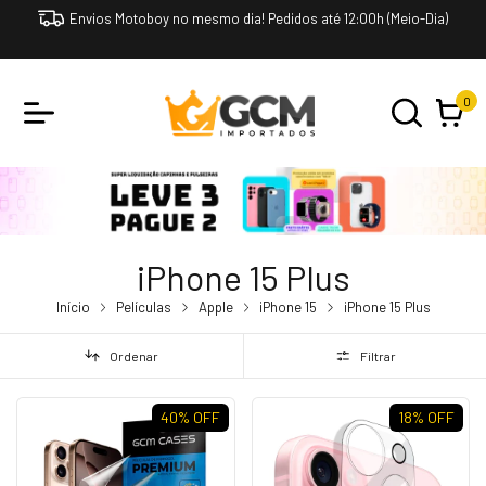
Envios Motoboy no mesmo dia! Pedidos até 12:00h (Meio-Dia)
0
iPhone 15 Plus
Início
Películas
Apple
iPhone 15
iPhone 15 Plus
Ordenar
Filtrar
40
% OFF
18
% OFF