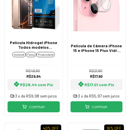
Película Hidrogel iPhone
Película de Câmera iPhone
Todos modelos
15 e iPhone 15 Plus Vidro
Resistente TPU Flexível
Temperado 9H Resistente
Invisível
Fosca
Privacidade
Premium Invisível, Fosca
a Riscos
ou Privacidade
R$49,90
R$21,90
R$29,94
R$17,90
R$28,44
com
Pix
R$17,01
com
Pix
3
x de
R$9,98
sem juros
3
x de
R$5,97
sem juros
COMPRAR
COMPRAR
40
% OFF
16
% OFF