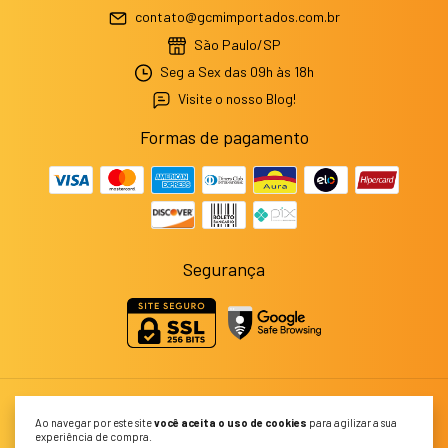
contato@gcmimportados.com.br
São Paulo/SP
Seg a Sex das 09h às 18h
Visite o nosso Blog!
Formas de pagamento
Segurança
Capinhas e Acessórios para Celulares e Smartwatches | GCM
Ao navegar por este site
você aceita o uso de cookies
para agilizar a sua
Importados
experiência de compra.