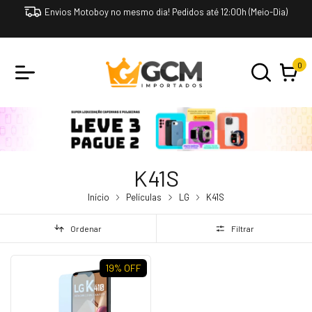
Envios Motoboy no mesmo dia! Pedidos até 12:00h (Meio-Dia)
0
K41S
Início
Películas
LG
K41S
Ordenar
Filtrar
19
% OFF