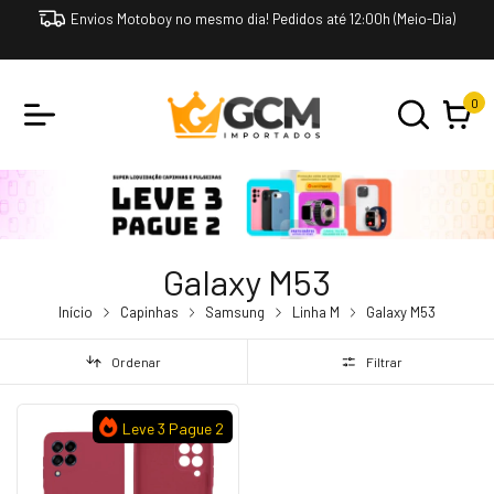
Envios Motoboy no mesmo dia! Pedidos até 12:00h (Meio-Dia)
0
Galaxy M53
Início
Capinhas
Samsung
Linha M
Galaxy M53
Ordenar
Filtrar
Leve 3 Pague 2