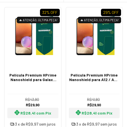
32
% OFF
29
% OFF
🔥 ATENÇÃO, ÚLTIMA PEÇA!
🔥 ATENÇÃO, ÚLTIMA PEÇA!
Película Premium HPrime
Película Premium HPrime
Nanoshield para Galaxy
Nanoshield para A12 / A02
A32 5G / A12 / A02 / A02S
/ A02S / A32 5G / M02 /
/ M02 / M12
M02S / M12
R$43,90
R$41,90
R$29,90
R$29,90
R$28,41
com
Pix
R$28,41
com
Pix
3
x de
R$9,97
sem juros
3
x de
R$9,97
sem juros