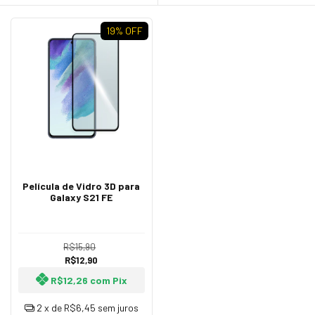
19
% OFF
Película de Vidro 3D para
Galaxy S21 FE
R$15,90
R$12,90
R$12,26
com
Pix
2
x de
R$6,45
sem juros