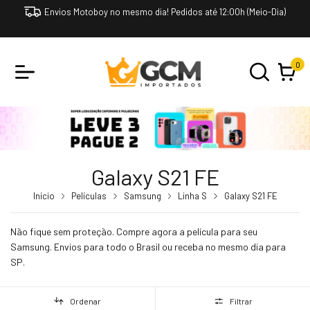
Envios Motoboy no mesmo dia! Pedidos até 12:00h (Meio-Dia)
0
Galaxy S21 FE
Início
Películas
Samsung
Linha S
Galaxy S21 FE
Não fique sem proteção. Compre agora a película para seu
Samsung. Envios para todo o Brasil ou receba no mesmo dia para
SP.
Ordenar
Filtrar