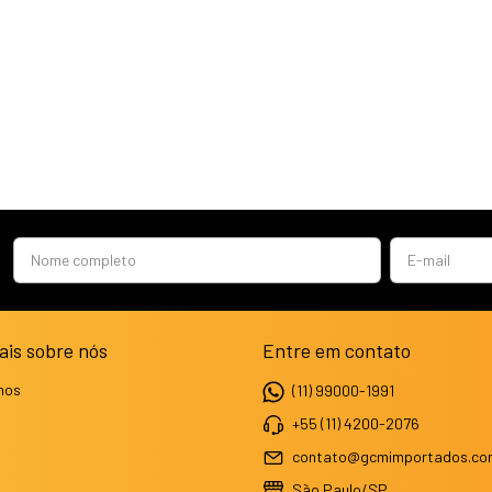
ais sobre nós
Entre em contato
mos
(11) 99000-1991
+55 (11) 4200-2076
contato@gcmimportados.co
São Paulo/SP