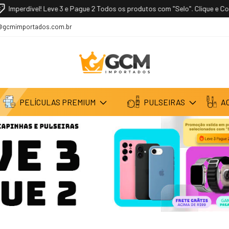
Imperdível! Leve 3 e Pague 2 Todos os produtos com "Selo". Clique e Conf
@gcmimportados.com.br
PELÍCULAS PREMIUM
PULSEIRAS
A