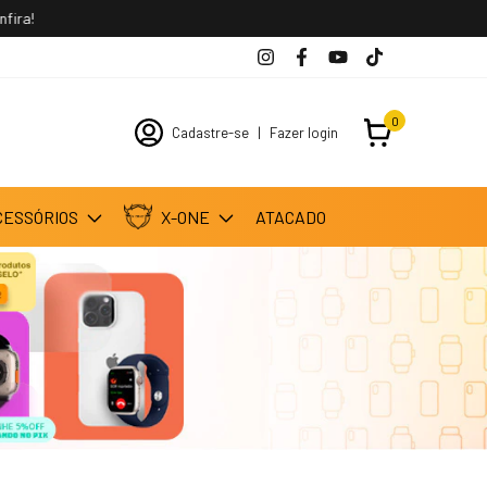
ira!
0
Cadastre-se
|
Fazer login
CESSÓRIOS
X-ONE
ATACADO