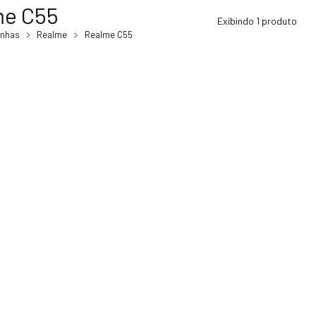
me C55
Exibindo 1 produto
inhas
Realme
Realme C55