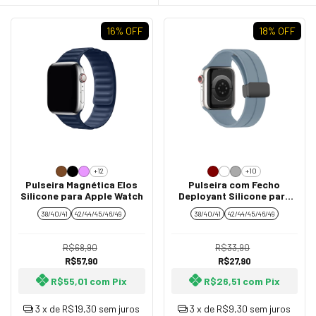
16
% OFF
18
% OFF
+12
+10
Pulseira Magnética Elos
Pulseira com Fecho
Silicone para Apple Watch
Deployant Silicone para
Apple Watch Todos os
38/40/41
42/44/45/46/49
38/40/41
42/44/45/46/49
Modelos
R$68,90
R$33,90
R$57,90
R$27,90
R$55,01
com
Pix
R$26,51
com
Pix
3
x de
R$19,30
sem juros
3
x de
R$9,30
sem juros