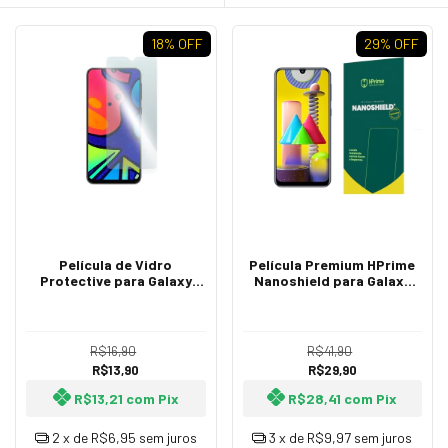
18
% OFF
29
% OFF
Película de Vidro
Película Premium HPrime
Protective para Galaxy
Nanoshield para Galaxy
M21s
M31 / M21S / F41 / M31
Prime
R$16,90
R$41,90
R$13,90
R$29,90
R$13,21
com
Pix
R$28,41
com
Pix
2
x de
R$6,95
sem juros
3
x de
R$9,97
sem juros