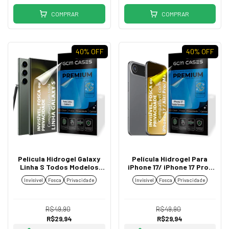
COMPRAR
COMPRAR
40
% OFF
40
% OFF
Pelicula Hidrogel Galaxy
Película Hidrogel Para
Linha S Todos Modelos
iPhone 17/ iPhone 17 Pro/
Resistente TPU Flexível
iPhone 17 Air/ iPhone 17
Invisível
Fosca
Privacidade
Invisível
Fosca
Privacidade
Premium Invisível, Fosca
Pro Max Resistente TPU
ou Privacidade
Flexível Premium Invisível,
Fosca ou Privacidade
R$49,90
R$49,90
R$29,94
R$29,94