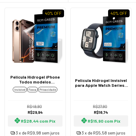
40
% OFF
40
% OFF
Película Hidrogel iPhone
Pelicula Hidrogel Invisível
Todos modelos
para Apple Watch Series 1
Resistente TPU Flexível
ao 10 e Ultra Flexível
Invisível
Fosca
Privacidade
Premium Invisível, Fosca
Resistente TPU Premium
ou Privacidade
R$49,90
R$27,90
R$29,94
R$16,74
R$28,44
com
Pix
R$15,90
com
Pix
3
x de
R$9,98
sem juros
3
x de
R$5,58
sem juros