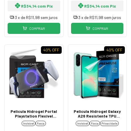
R$34,14
com
Pix
R$34,14
com
Pix
3
x de
R$11,98
sem juros
3
x de
R$11,98
sem juros
COMPRAR
COMPRAR
40
% OFF
40
% OFF
Pelicula Hidrogel Portal
Pelicula Hidrogel Galaxy
Playstation Flexivel
A26 Resistente TPU
Transparente Resistente
Flexível Premium Invisível,
Invisível
Fosca
Invisível
Fosca
Privacidade
TPU Premium
Fosca ou Privacidade