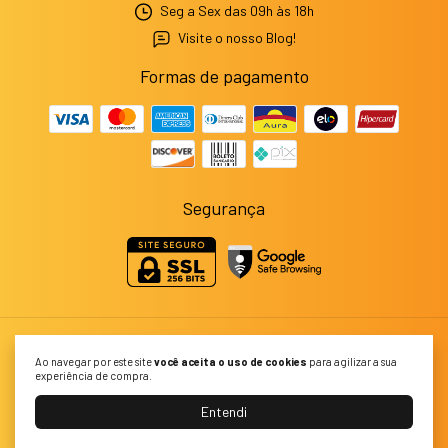
Seg a Sex das 09h às 18h
Visite o nosso Blog!
Formas de pagamento
Segurança
Capinhas e Acessórios para Celulares e Smartwatches | GCM
Ao navegar por este site
você aceita o uso de cookies
para agilizar a sua
Importados
experiência de compra.
©2026. GCM Importados - 43094873000113. Todos os direitos reservados.
Entendi