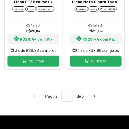
Linha GT/ Realme C/
Linha Moto G para Todos
Realme Linha Narzo para
Modelos Invisível, Fosca
Invisível
Fosca
Privacidade
Invisível
Fosca
Privacidade
Todos Modelos Invisível,
ou Privacidade
Fosca ou Privacidade
R$49,90
R$49,90
R$29,94
R$29,94
R$28,44
com
Pix
R$28,44
com
Pix
3
x de
R$9,98
sem juros
3
x de
R$9,98
sem juros
COMPRAR
COMPRAR
Página
de 3