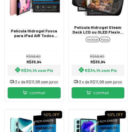
Pelicula Hidrogel Steam
Pelicula Hidrogel Fosca
Deck LCD ou OLED Flexível
para iPad AIR Todos
Transparente Resistente
Modelos Flexível
Invisível
Fosca
TPU Premium
Resistente TPU Premium
R$59,90
R$59,90
R$35,94
R$35,94
R$34,14
com
Pix
R$34,14
com
Pix
3
x de
R$11,98
sem juros
3
x de
R$11,98
sem juros
COMPRAR
COMPRAR
40
% OFF
40
% OFF