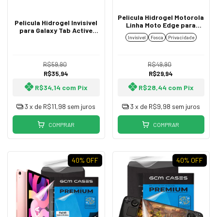
Pelicula Hidrogel Motorola
Pelicula Hidrogel Invisivel
Linha Moto Edge para
para Galaxy Tab Active
Todos Modelos
Todos Modelos Flexível
Invisível
Fosca
Privacidade
Resistente TPU Premium
R$59,90
R$49,90
R$35,94
R$29,94
R$34,14
com
Pix
R$28,44
com
Pix
3
x de
R$11,98
sem juros
3
x de
R$9,98
sem juros
COMPRAR
COMPRAR
40
% OFF
40
% OFF