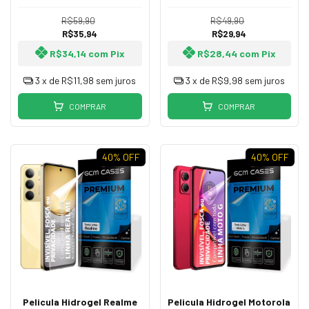
R$59,90
R$49,90
R$35,94
R$29,94
R$34,14
com
Pix
R$28,44
com
Pix
3
x de
R$11,98
sem juros
3
x de
R$9,98
sem juros
COMPRAR
COMPRAR
40
% OFF
40
% OFF
Pelicula Hidrogel Realme
Pelicula Hidrogel Motorola