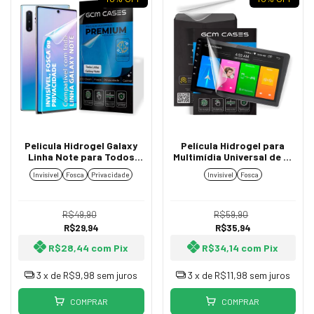
Pelicula Hidrogel Galaxy
Película Hidrogel para
Linha Note para Todos
Multimídia Universal de 9"
Modelos TPU Flexível
Polegadas Flexível
Invisível
Fosca
Privacidade
Invisível
Fosca
Premium Invisível, Fosca
Transparente Resistente
ou Privacidade
TPU Premium
R$49,90
R$59,90
R$29,94
R$35,94
R$28,44
com
Pix
R$34,14
com
Pix
3
x de
R$9,98
sem juros
3
x de
R$11,98
sem juros
COMPRAR
COMPRAR