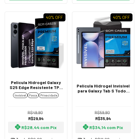
40
% OFF
40
% OFF
Pelicula Hidrogel Galaxy
Pelicula Hidrogel Invisível
S25 Edge Resistente TPU
para Galaxy Tab S Todos
Flexível Premium Invisível,
Modelos Flexível
Invisível
Fosca
Privacidade
Fosca ou Privacidade
Resistente TPU Premium
R$49,90
R$59,90
R$29,94
R$35,94
R$28,44
com
Pix
R$34,14
com
Pix