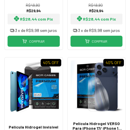
R$49,90
R$49,90
R$29,94
R$29,94
R$28,44
com
Pix
R$28,44
com
Pix
3
x de
R$9,98
sem juros
3
x de
R$9,98
sem juros
COMPRAR
COMPRAR
40
% OFF
40
% OFF
Película Hidrogel VERSO
Pelicula Hidrogel Invisível
Para iPhone 17/ iPhone 17