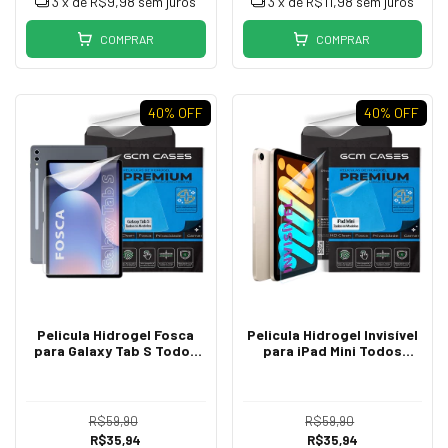
3
x de
R$9,98
sem juros
3
x de
R$11,98
sem juros
COMPRAR
COMPRAR
40
% OFF
40
% OFF
Pelicula Hidrogel Fosca
Pelicula Hidrogel Invisível
para Galaxy Tab S Todos
para iPad Mini Todos
Modelos Flexível
Modelos Flexível
Resistente TPU Premium
Resistente TPU Premium
R$59,90
R$59,90
R$35,94
R$35,94