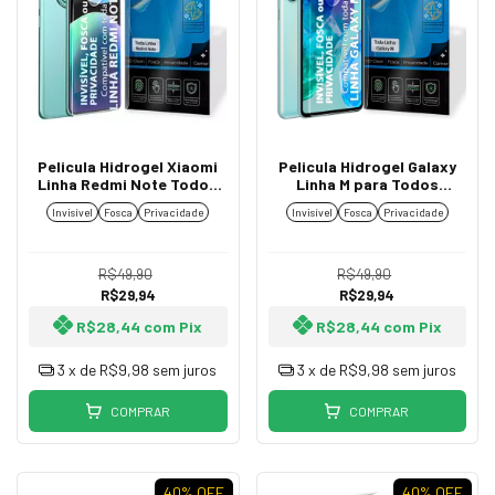
Pelicula Hidrogel Xiaomi
Pelicula Hidrogel Galaxy
Linha Redmi Note Todos
Linha M para Todos
Modelos TPU Flexível
Modelos TPU Premium
Invisível
Fosca
Privacidade
Invisível
Fosca
Privacidade
Premium Invisível, Fosca
Invisível, Fosca ou
ou Privacidade
Privacidade
R$49,90
R$49,90
R$29,94
R$29,94
R$28,44
com
Pix
R$28,44
com
Pix
3
x de
R$9,98
sem juros
3
x de
R$9,98
sem juros
COMPRAR
COMPRAR
40
% OFF
40
% OFF