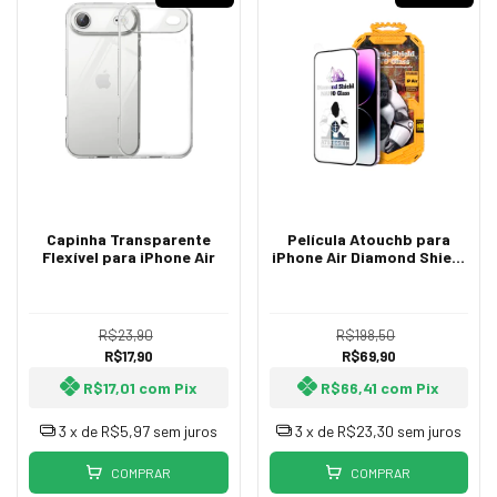
Capinha Transparente
Película Atouchb para
Flexível para iPhone Air
iPhone Air Diamond Shield
Nano Vidro
R$23,90
R$198,50
R$17,90
R$69,90
R$17,01
com
Pix
R$66,41
com
Pix
3
x de
R$5,97
sem juros
3
x de
R$23,30
sem juros
COMPRAR
COMPRAR