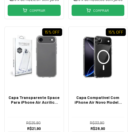
COMPRAR
COMPRAR
15
% OFF
15
% OFF
Capa Transparente Space
Capa Compatível Com
Para iPhone Air Acrílico
iPhone Air Novo Modelo
Alumínio
Clear Case Magsafe
R$25,90
R$33,90
R$21,90
R$28,90