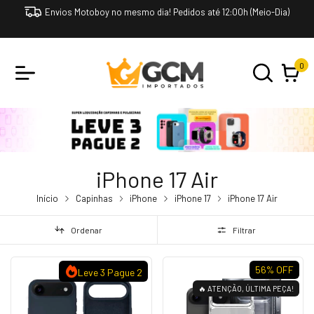
Envios Motoboy no mesmo dia! Pedidos até 12:00h (Meio-Dia)
0
iPhone 17 Air
Início
Capinhas
iPhone
iPhone 17
iPhone 17 Air
Ordenar
Filtrar
56
% OFF
Leve 3 Pague 2
🔥 ATENÇÃO, ÚLTIMA PEÇA!