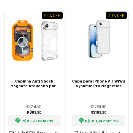
63
% OFF
30
% OFF
Capinha Anti Shock
Capa para iPhone Air WiWu
Magsafe Atouchbo para
Dynamic Pro Magnética
iPhone Air
Transparente
R$241,50
R$269,90
R$89,90
R$189,90
R$85,41
com
Pix
R$180,41
com
Pix
3
x de
R$29,97
sem juros
3
x de
R$63,30
sem juros