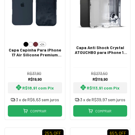
+24
Capa Anti Shock Crystal
Capa Capinha Para iPhone
ATOUCHBO para iPhone 17
17 Air Silicone Premium
Air
Aveludado Lançamento
R$37,90
R$273,50
R$19,90
R$119,90
R$18,91
com
Pix
R$113,91
com
Pix
3
x de
R$6,63
sem juros
3
x de
R$39,97
sem juros
COMPRAR
COMPRAR
25
% OFF
65
% OFF