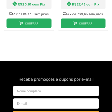
R$20,81
com
Pix
R$27,46
com
Pix
3
x de
R$7,30
sem juros
3
x de
R$9,63
sem juros
COMPRAR
COMPRAR
Receba promoções e cupons por e-mail