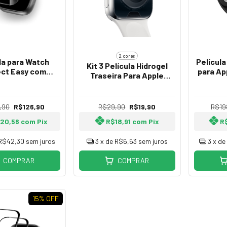
2 cores
la para Watch
Película
Kit 3 Película Hidrogel
ct Easy com
para A
Traseira Para Apple
cador 45mm
co
Watch 38mm 40mm 41mm
42mm 44mm 45mm
49mm
,90
R$126,90
R$29,90
R$19,90
R$19
120,56
com
Pix
R$18,91
com
Pix
R
R$42,30
sem juros
3
x de
R$6,63
sem juros
3
x d
COMPRAR
COMPRAR
15
% OFF