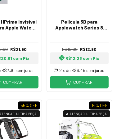
 HPrime Invisível
Película 3D para
ra Apple Watch
Applewatch Series 8
ltra 49mm
Ultra 49mm
5,90
R$21,90
R$15,90
R$12,90
$20,81
com
Pix
R$12,26
com
Pix
e
R$7,30
sem juros
2
x de
R$6,45
sem juros
COMPRAR
COMPRAR
55
% OFF
14
% OFF
 ATENÇÃO, ÚLTIMA PEÇA!
🔥 ATENÇÃO, ÚLTIMA PEÇA!