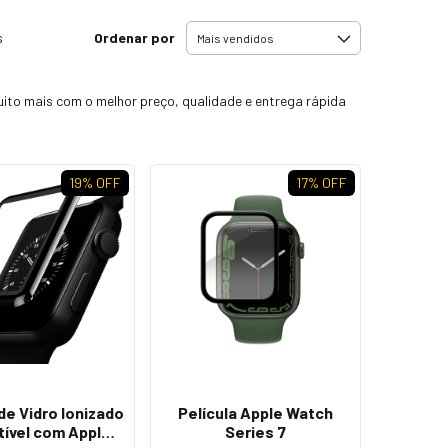
Ordenar por
s
uito mais com o melhor preço, qualidade e entrega rápida
19
% OFF
17
% OFF
 de Vidro Ionizado
Película Apple Watch
ível com Apple
Series 7