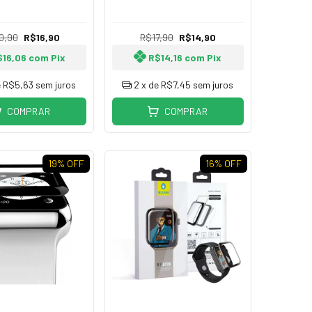
es 1, 2, 3, 4, 5, 6
 7, 8, 9, 10, 11, 12,
13
0,90
R$16,90
R$17,90
R$14,90
$16,06
com
Pix
R$14,16
com
Pix
e
R$5,63
sem juros
2
x de
R$7,45
sem juros
COMPRAR
COMPRAR
19
% OFF
16
% OFF