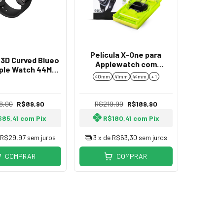
Película X-One para
 3D Curved Blueo
Applewatch com
pple Watch 44MM
Aplicador Extreme
40mm
41mm
44mm
+ 1
m Aplicador
Premium
8,90
R$89,90
R$219,90
R$189,90
$85,41
com
Pix
R$180,41
com
Pix
e
R$29,97
sem juros
3
x de
R$63,30
sem juros
COMPRAR
COMPRAR