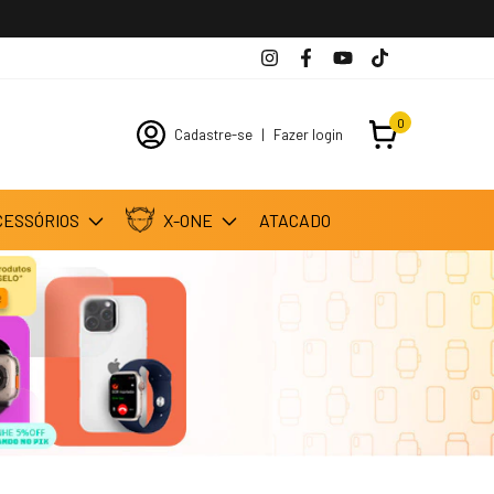
o". Clique e Confira!
0
Cadastre-se
|
Fazer login
CESSÓRIOS
X-ONE
ATACADO