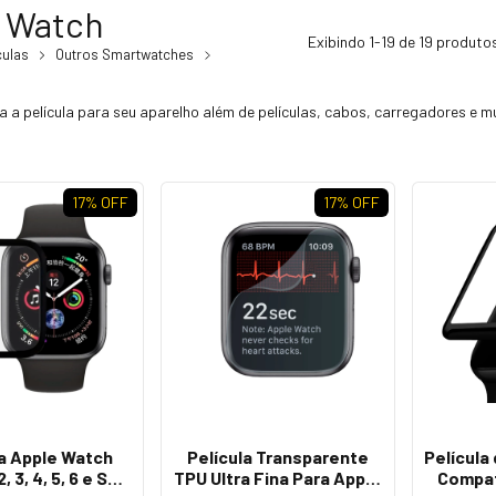
 Watch
Exibindo 1-19 de 19 produto
culas
Outros Smartwatches
 a película para seu aparelho além de películas, cabos, carregadores e m
17
% OFF
17
% OFF
la Apple Watch
Película Transparente
Película
, 3, 4, 5, 6 e SE -
TPU Ultra Fina Para Apple
Compat