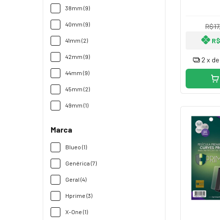
Iwo 7, 8,
38mm (9)
entre 
40mm (9)
R$17
R$
41mm (2)
42mm (9)
2
x d
44mm (9)
45mm (2)
49mm (1)
Marca
Blueo (1)
Genérica (7)
Geral (4)
Hprime (3)
X-One (1)