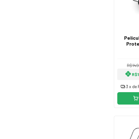
Pelícu
Prote
Apli
R$149
R$
3
x de