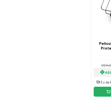
Pelícu
Prote
Apl
R$149
R$
3
x de