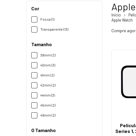
Apple
Cor
Início
Pelí
Fosca (1)
Apple Watch
Transparente (13)
Compre agora
Tamanho
38mm (2)
40mm (3)
41mm (2)
42mm (2)
44mm (3)
45mm (2)
49mm (2)
Pelícu
O Tamanho
Series 1, 2