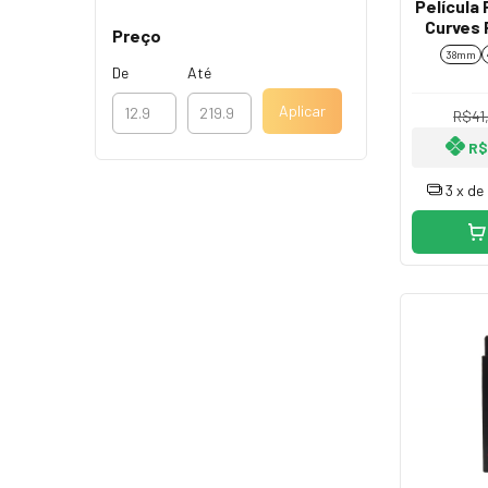
Película
Curves 
Preço
38mm
De
Até
Aplicar
R$41
R$
3
x de