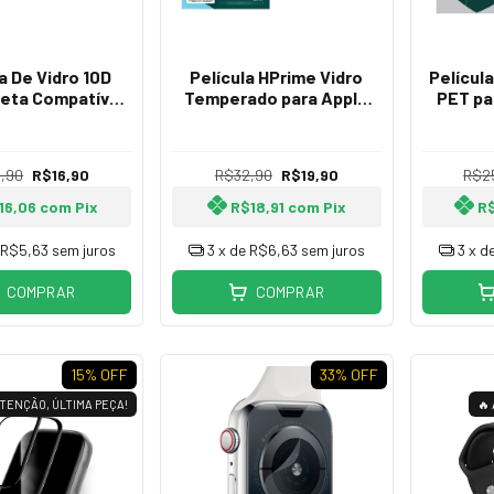
a De Vidro 10D
Película HPrime Vidro
Película
reta Compatível
Temperado para Apple
PET pa
a a Linha Apple
Watch Ultra 49mm
U
tch e IWO
,90
R$16,90
R$32,90
R$19,90
R$2
16,06
com
Pix
R$18,91
com
Pix
R
R$5,63
sem juros
3
x de
R$6,63
sem juros
3
x d
COMPRAR
COMPRAR
15
% OFF
33
% OFF
ATENÇÃO, ÚLTIMA PEÇA!
🔥