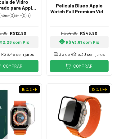
cula de Vidro
Película Blueo Apple
ado para Apple
Watch Full Premium Vidro
atch e Iwo
40mm
38mm
+ 1
Temperado Resistente a
Impacto
5,90
R$12,90
R$54,90
R$45,90
$12,26
com
Pix
R$43,61
com
Pix
e
R$6,45
sem juros
3
x de
R$15,30
sem juros
COMPRAR
COMPRAR
15
% OFF
19
% OFF