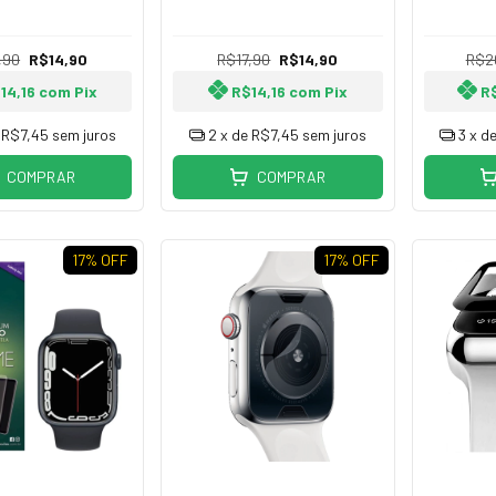
 9, 10, 11, 12, 13
Watch Series 1, 2, 3, 4, 5, 6
Watch Seri
muitos outros
e SE - Iwo 7, 8, 9, 10, 11, 12,
e SE e Iwo
13 entre muitos outros
,90
R$14,90
R$17,90
R$14,90
R$2
14,16
com
Pix
R$14,16
com
Pix
R
e
R$7,45
sem juros
2
x de
R$7,45
sem juros
3
x d
COMPRAR
COMPRAR
17
% OFF
17
% OFF