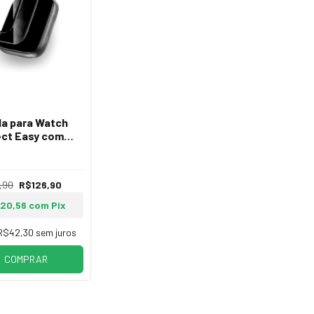
la para Watch
ct Easy com
icador 41mm
,90
R$126,90
120,56
com
Pix
R$42,30
sem juros
COMPRAR