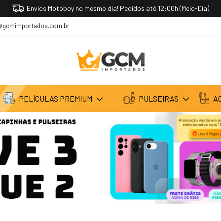
Imperdível! Leve 3 e Pague 2 Todos os produtos com "Sel
@gcmimportados.com.br
PELÍCULAS PREMIUM
PULSEIRAS
A