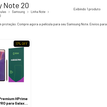
y Note 20
Exibindo 1 produto
culas
Samsung
Linha Note
0
m proteção. Compre agora a película para seu Samsung Note. Envios para 
17
% OFF
 Premium HPrime
PRO para Galaxy