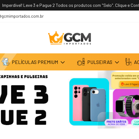
vel! Leve 3 e Pague 2 Todos os produtos com "Selo". Clique e Confira!
@gcmimportados.com.br
PELÍCULAS PREMIUM
PULSEIRAS
A