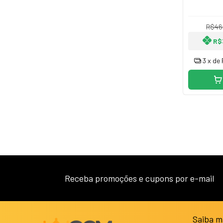
R$46
R$
3
x de
Receba promoções e cupons por e-mail
Saiba m