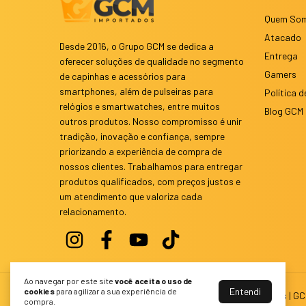
Quem So
Atacado
Desde 2016, o Grupo GCM se dedica a
Entrega
oferecer soluções de qualidade no segmento
Gamers
de capinhas e acessórios para
smartphones, além de pulseiras para
Política d
relógios e smartwatches, entre muitos
Blog GCM
outros produtos. Nosso compromisso é unir
tradição, inovação e confiança, sempre
priorizando a experiência de compra de
nossos clientes. Trabalhamos para entregar
produtos qualificados, com preços justos e
um atendimento que valoriza cada
relacionamento.
Ao navegar por este site
você aceita o uso de
Entendi
cookies
para agilizar a sua experiência de
Capinhas e Acessórios para Celulares e Smartwatches | G
compra.