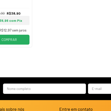
Note 20
,90
R$38,90
36,96
com
Pix
R$12,97
sem juros
COMPRAR
ais sobre nós
Entre em contato