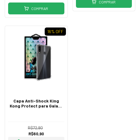
COMPRAR
COMPRAR
16
% OFF
Capa Anti-Shock King
Kong Protect para Galaxy
A20S
R$72,90
R$60,90