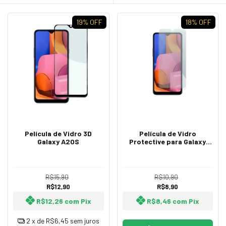
19
% OFF
18
% OFF
Película de Vidro 3D
Película de Vidro
Galaxy A20S
Protective para Galaxy
A20s
R$15,90
R$10,90
R$12,90
R$8,90
R$12,26
com
Pix
R$8,46
com
Pix
2
x de
R$6,45
sem juros