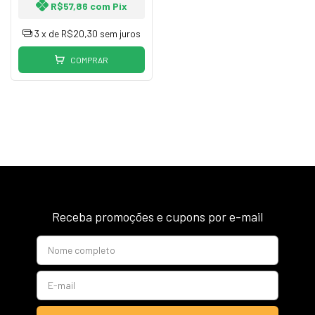
R$57,86
com
Pix
3
x de
R$20,30
sem juros
COMPRAR
Receba promoções e cupons por e-mail