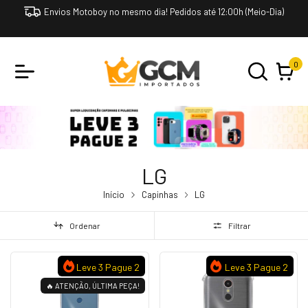
Envios Motoboy no mesmo dia! Pedidos até 12:00h (Meio-Dia)
0
LG
Início
Capinhas
LG
Ordenar
Filtrar
Leve 3 Pague 2
Leve 3 Pague 2
🔥 ATENÇÃO, ÚLTIMA PEÇA!